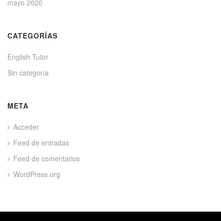
mayo 2020
CATEGORÍAS
English Tutor
Sin categoría
META
Acceder
Feed de entradas
Feed de comentarios
WordPress.org